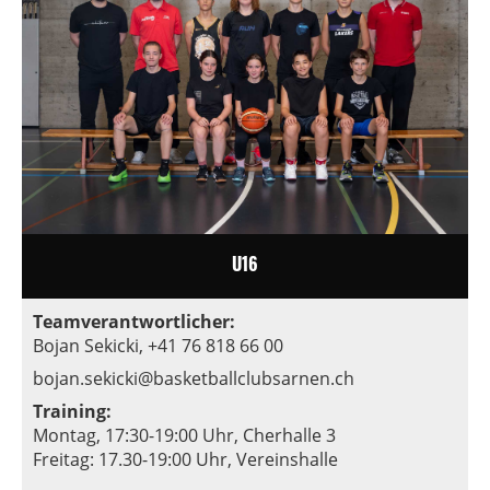
U16
Teamverantwortlicher:
Bojan Sekicki, +41 76 818 66 00
bojan.sekicki@basketballclubsarnen.ch
Training:
Montag, 17:30-19:00 Uhr,
Cherhalle 3
Freitag: 17.30-19:00 Uhr,
Vereinshalle